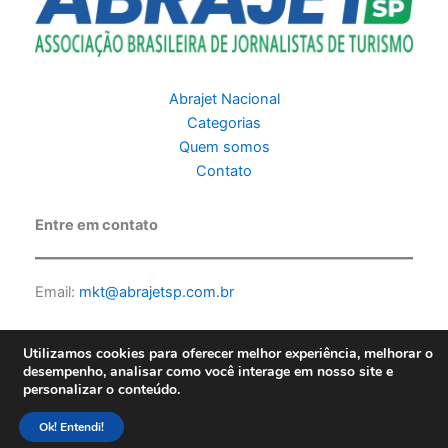
Abrajet Nacional
Categorias
Quem somos
Contato
Entre em contato
Email:
mkt@abrajetsp.com.br
Utilizamos cookies para oferecer melhor experiência, melhorar o
desempenho, analisar como você interage em nosso site e
personalizar o conteúdo.
Copyright © 2026 Abrajet SP | Feito por PKScode |
Política de
privacidade
Ok! Entendi!