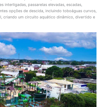
es interligadas, passarelas elevadas, escadas,
entes opções de descida, incluindo toboáguas curvos,
l, criando um circuito aquático dinâmico, divertido e