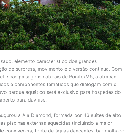
izado, elemento característico dos grandes
ação de surpresa, movimento e diversão contínua. Com
tel e nas paisagens naturais de Bonito/MS, a atração
ficos e componentes temáticos que dialogam com o
novo parque aquático será exclusivo para hóspedes do
 aberto para day use.
ugurou a Ala Diamond, formada por 46 suítes de alto
as piscinas externas aquecidas (incluindo a maior
s de convivência, fonte de águas dançantes, bar molhado