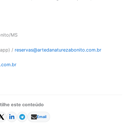
onito/MS
sapp) /
reservas@
artedanaturezabonito.com.br
.com.
br
ilhe este conteúdo
Email