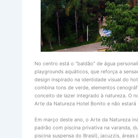
No centro está o “baldão” de água personal
playgrounds aquáticos, que reforça a sens
design inspirado na identidade visual do ho
combina tons de verde, elementos cenográ
conceito de lazer integrado à natureza. O 
Arte da Natureza Hotel Bonito e não estará
Em março deste ano, o Arte da Natureza ina
padrão com piscina privativa na varanda, du
piscina suspensa do Brasil), jacuzzis, área