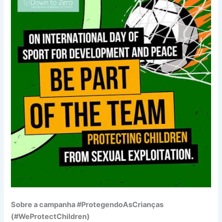
Sobre a campanha #ProtegendoAsCrianças
(#WeProtectChildren)