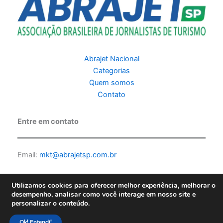
Abrajet Nacional
Categorias
Quem somos
Contato
Entre em contato
Email:
mkt@abrajetsp.com.br
Utilizamos cookies para oferecer melhor experiência, melhorar o
desempenho, analisar como você interage em nosso site e
personalizar o conteúdo.
Copyright © 2026 Abrajet SP | Feito por PKScode |
Política de
privacidade
Ok! Entendi!