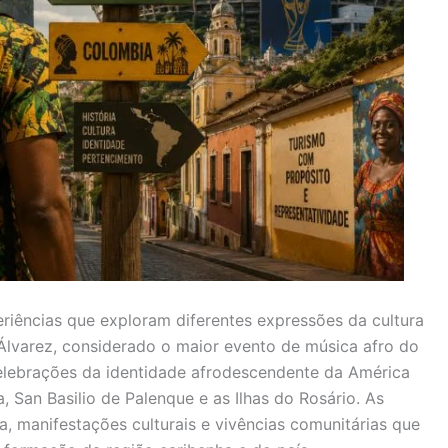
riências que exploram diferentes expressões da cultura
 Álvarez, considerado o maior evento de música afro do
celebrações da identidade afrodescendente da América
, San Basilio de Palenque e as Ilhas do Rosário. As
, manifestações culturais e vivências comunitárias que