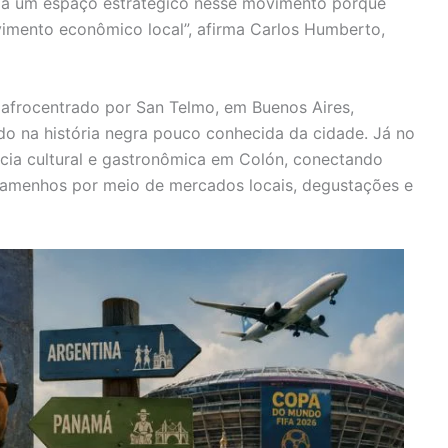
cupa um espaço estratégico nesse movimento porque
vimento econômico local”, afirma Carlos Humberto,
 afrocentrado por San Telmo, em Buenos Aires,
do na história negra pouco conhecida da cidade. Já no
cia cultural e gastronômica em Colón, conectando
panamenhos por meio de mercados locais, degustações e