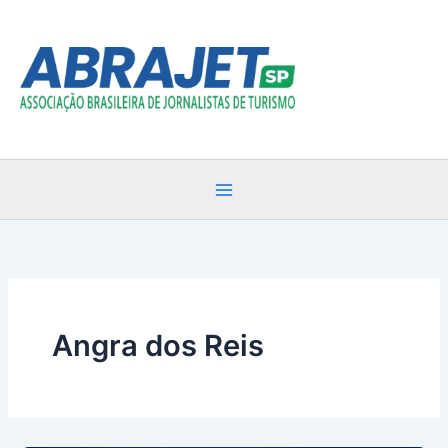
Ir
para
o
conteúdo
Angra dos Reis