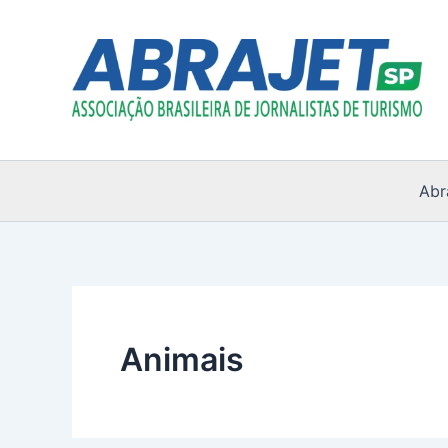
Ir
para
o
conteúdo
Abr
Animais