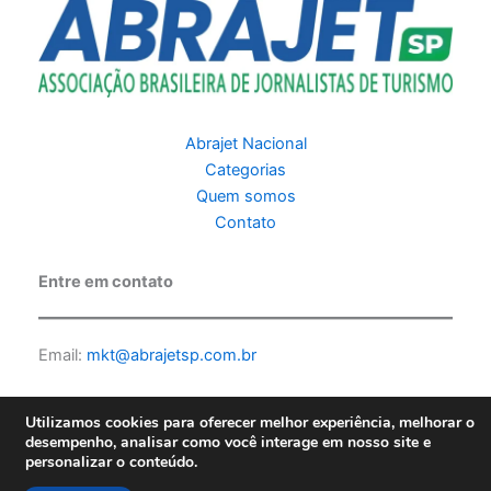
Abrajet Nacional
Categorias
Quem somos
Contato
Entre em contato
Email:
mkt@abrajetsp.com.br
Utilizamos cookies para oferecer melhor experiência, melhorar o
desempenho, analisar como você interage em nosso site e
personalizar o conteúdo.
Copyright © 2026 Abrajet SP | Feito por PKScode |
Política de