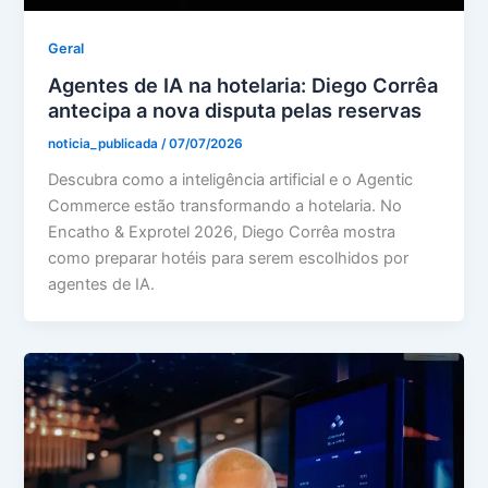
Geral
Agentes de IA na hotelaria: Diego Corrêa
antecipa a nova disputa pelas reservas
noticia_publicada
/
07/07/2026
Descubra como a inteligência artificial e o Agentic
Commerce estão transformando a hotelaria. No
Encatho & Exprotel 2026, Diego Corrêa mostra
como preparar hotéis para serem escolhidos por
agentes de IA.