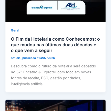
Geral
O Fim da Hotelaria como Conhecemos: o
que mudou nas últimas duas décadas e
o que vem a seguir
noticia_publicada
/
13/07/2026
Descubra como o futuro da hotelaria será debatido
no 37º Encatho & Exprotel, com foco em novas
fontes de receita, ESG, gestão por dados,
inteligência artificial.