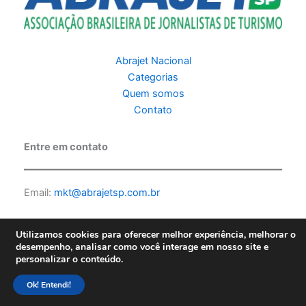
Abrajet Nacional
Categorias
Quem somos
Contato
Entre em contato
Email:
mkt@abrajetsp.com.br
Utilizamos cookies para oferecer melhor experiência, melhorar o
desempenho, analisar como você interage em nosso site e
personalizar o conteúdo.
Copyright © 2026 Abrajet SP | Feito por PKScode |
Política de
privacidade
Ok! Entendi!