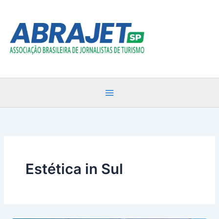
Ir
para
o
conteúdo
Estética in Sul