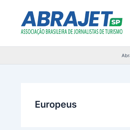
Ir
para
o
conteúdo
Abr
Europeus