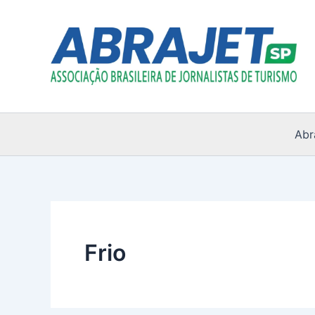
Ir
para
o
conteúdo
Abr
Frio