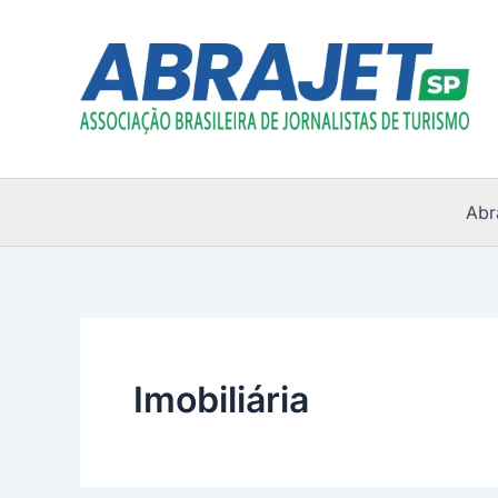
Ir
para
o
conteúdo
Abr
Imobiliária