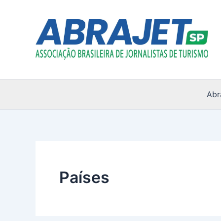
Ir
para
o
conteúdo
Abr
Países