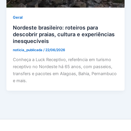
Geral
Nordeste brasileiro: roteiros para
descobrir praias, cultura e experiências
inesquecíveis
noticia_publicada
/
22/06/2026
Conheça a Luck Receptivo, referência em turismo
receptivo no Nordeste há 65 anos, com passeios,
transfers e pacotes em Alagoas, Bahia, Pernambuco
e mais.