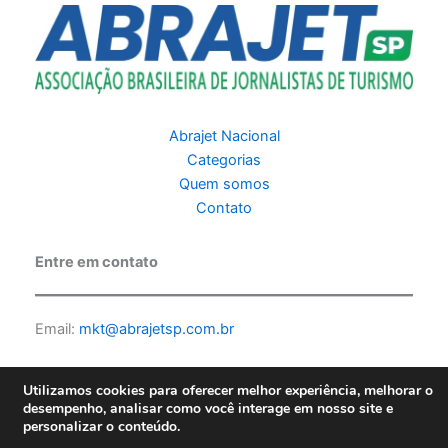
Abrajet Nacional
Categorias
Quem somos
Contato
Entre em contato
Email:
mkt@abrajetsp.com.br
Utilizamos cookies para oferecer melhor experiência, melhorar o
desempenho, analisar como você interage em nosso site e
personalizar o conteúdo.
Copyright © 2026 Abrajet SP | Feito por PKScode |
Política de