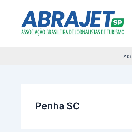
Ir
para
o
conteúdo
Abr
Penha SC