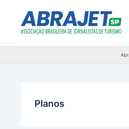
Ir
para
o
conteúdo
Abr
Planos