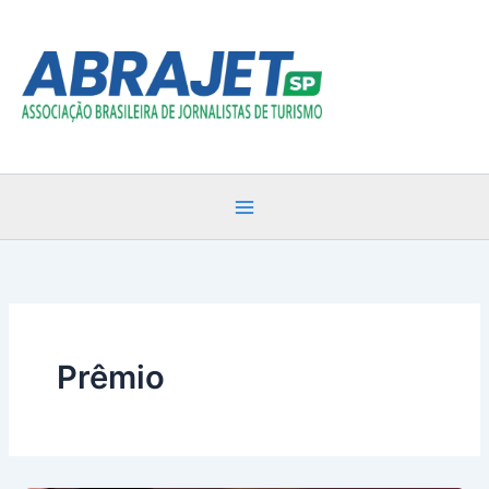
Ir
para
o
conteúdo
Prêmio