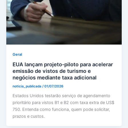
Geral
EUA lançam projeto-piloto para acelerar
emissão de vistos de turismo e
negócios mediante taxa adicional
noticia_publicada
/
01/07/2026
Estados Unidos testarão serviço de agendamento
prioritário para vistos B1 e B2 com taxa extra de US$
750. Entenda como funciona, quem pode solicitar,
prazos e custos.