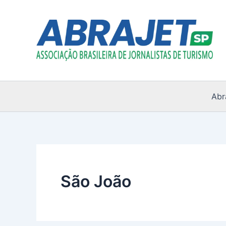
Ir
para
o
conteúdo
Abr
São João