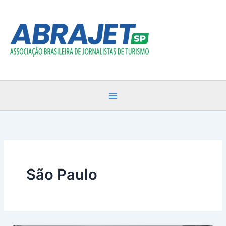
Ir
para
o
conteúdo
São Paulo