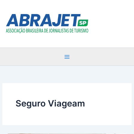
Ir
para
o
conteúdo
Seguro Viageam