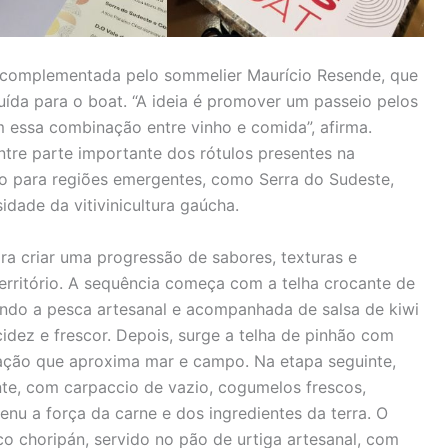
é complementada pelo sommelier Maurício Resende, que
ída para o boat. “A ideia é promover um passeio pelos
m essa combinação entre vinho e comida”, afirma.
tre parte importante dos rótulos presentes na
o para regiões emergentes, como Serra do Sudeste,
dade da vitivinicultura gaúcha.
ra criar uma progressão de sabores, texturas e
território. A sequência começa com a telha crocante de
ndo a pesca artesanal e acompanhada de salsa de kiwi
idez e frescor. Depois, surge a telha de pinhão com
ção que aproxima mar e campo. Na etapa seguinte,
nte, com carpaccio de vazio, cogumelos frescos,
nu a força da carne e dos ingredientes da terra. O
co choripán, servido no pão de urtiga artesanal, com