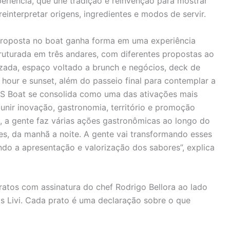
periência, que une tradição e reinvenção para mostrar
interpretar origens, ingredientes e modos de servir.
proposta no boat ganha forma em uma experiência
truturada em três andares, com diferentes propostas ao
zada, espaço voltado a brunch e negócios, deck de
ur e sunset, além do passeio final para contemplar a
 RS Boat se consolida como uma das ativações mais
unir inovação, gastronomia, território e promoção
o, a gente faz várias ações gastronômicas ao longo do
s, da manhã a noite. A gente vai transformando esses
ndo a apresentação e valorização dos sabores”, explica
atos com assinatura do chef Rodrigo Bellora ao lado
 Livi. Cada prato é uma declaração sobre o que