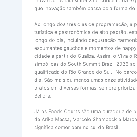
inovando”. A fala sintetiza o conceito da ex
que inovação também passa pela forma de re
Ao longo dos três dias de programação, a 
turística e gastronômica de alto padrão, es
longo do dia, incluindo degustação harmoni
espumantes gaúchos e momentos de happy ho
cidade a partir do Guaíba. Assim, o Viva o
simbólicas do South Summit Brazil 2026 ao 
qualificada do Rio Grande do Sul. “No barc
dia. São mais ou menos umas onze atividade
pratos em diversas formas, sempre prioriza
Bellora.
Já os Foods Courts são uma curadoria de pr
de Arika Messa, Marcelo Shambeck e Marcos
significa comer bem no sul do Brasil.