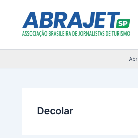
Ir
para
o
conteúdo
Abr
Decolar