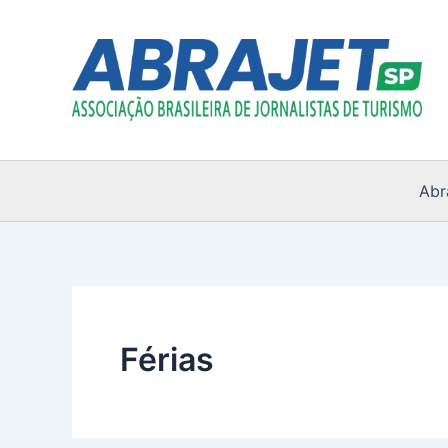
Ir
para
o
conteúdo
Abr
Férias