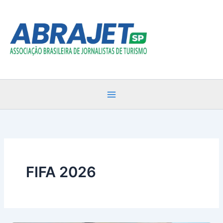
Ir
para
o
conteúdo
FIFA 2026