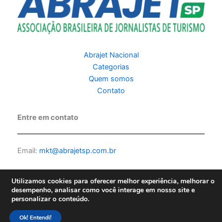
Abrajet Nacional
Categorias
Quem somos
Contato
Entre em contato
Email:
mkt@abrajetsp.com.br
Utilizamos cookies para oferecer melhor experiência, melhorar o
desempenho, analisar como você interage em nosso site e
personalizar o conteúdo.
Copyright © 2026 Abrajet SP | Feito por PKScode |
Política de
privacidade
Ok! Entendi!