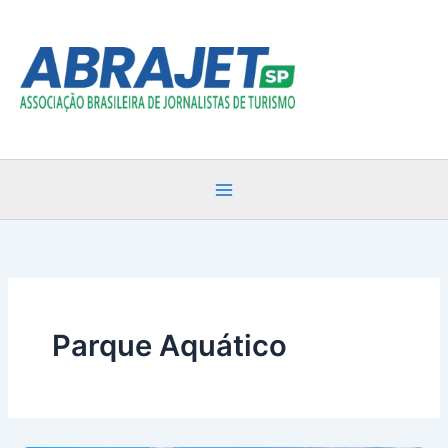
Ir
para
o
conteúdo
Parque Aquático