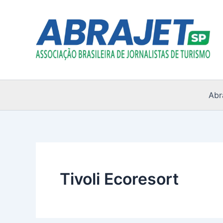
Ir
para
o
conteúdo
Abr
Tivoli Ecoresort